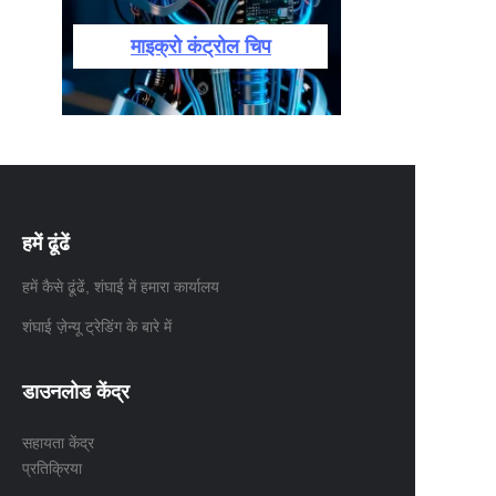
माइक्रो कंट्रोल चिप
हमें ढूंढें
हमें कैसे ढूंढें, शंघाई में हमारा कार्यालय
शंघाई ज़ेन्यू ट्रेडिंग के बारे में
डाउनलोड केंद्र
सहायता केंद्र
प्रतिक्रिया
HIN