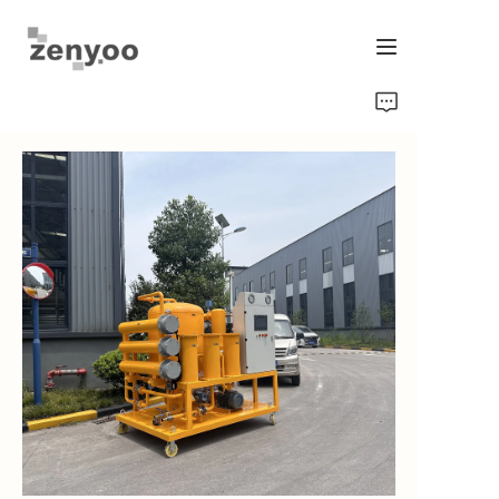
হোম
ফ্লুইড কন্ট্রোল
হার্ডওয়্যার ফিক্সিং/ইরিগেশন
নিউ এনার্জি প্রোডাক্ট
ইকুইপমেন্ট এবং মেশিনারি
চিপস/ট্রান্সমিটার ও গেজ