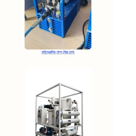
হাইড্রোলিক পাম্প (উচ্চ চাপ)