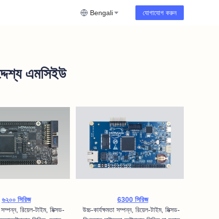
Bengali
যোগাযোগ করুন
দ্দেশ্য এমসিইউ
৬২০০ সিরিজ
6300 সিরিজ
উচ্চ-কার্যক্ষমতা সম্পন্ন, রিয়েল-টাইম, মিক্সড-
া সম্পন্ন, রিয়েল-টাইম, মিক্সড-