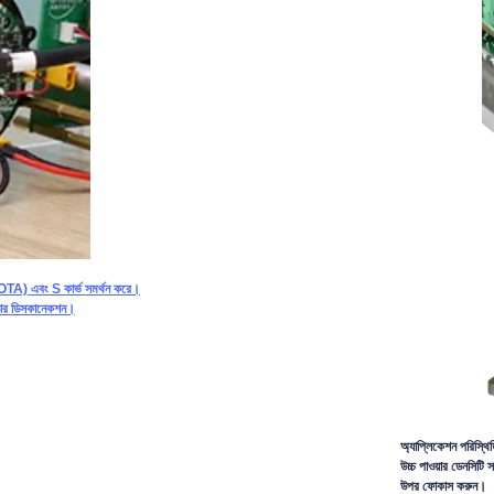
) এবং S কার্ভ সমর্থন করে।
কোডার ডিসকানেকশন।
অ্যাপ্লিকেশন পরিস্থি
উচ্চ পাওয়ার ডেনসিটি 
উপর ফোকাস করুন।