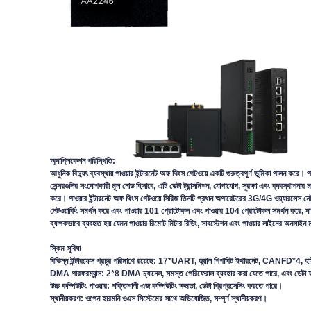
অ্যাপ্লিকেশন পরিস্থিতি:
আধুনিক বিদ্যুৎ ব্যবস্থায় পাওয়ার ইন্টারনেট অফ থিংস গেটওয়ে একটি গুরুত্বপূর্ণ ভূমিকা পালন করে। প
সেন্সরগুলির সংযোগকারী মূল নোড হিসাবে, এটি ডেটা ট্রান্সমিশন, যোগাযোগ, সুরক্ষা এবং ব্যবস্থাপনার মত
করে। পাওয়ার ইন্টারনেট অফ থিংস গেটওয়ে সিরিজ তিনটি প্রধান অপারেটরের 3G/4G ওয়্যারলেস নেটও
নেটওয়ার্কিং সমর্থন করে এবং পাওয়ার 101 প্রোটোকল এবং পাওয়ার 104 প্রোটোকল সমর্থন করে, যা স্ম
ব্যাপকভাবে ব্যবহৃত হয় যেমন পাওয়ার রিমোট মিটার রিডিং, সাবস্টেশন এবং পাওয়ার লাইনের অনলাইন 
স্কিম সুবিধা
বিভিন্ন ইন্টারফেস প্রচুর পরিমাণে রয়েছে: 17*UART, ডুয়াল গিগাবিট ইথারনেট, CANFD*4,
DMA পারফরম্যান্স: 2*8 DMA চ্যানেল, সমস্ত পেরিফেরাল ব্যবহার করা যেতে পারে, এবং ডেটা ফরো
উচ্চ কম্পিউটিং পাওয়ার: শক্তিশালী এজ কম্পিউটিং ক্ষমতা, ডেটা প্রিপ্রসেসিং করতে পারে।
স্থানীয়করণ: ওপেন হারমনি ওএস সিস্টেমের সাথে অভিযোজিত, সম্পূর্ণ স্থানীয়করণ।