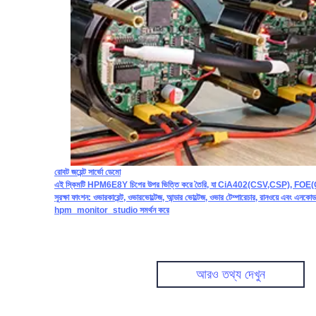
রোবট জয়েন্ট সার্ভো ডেমো
এই স্কিমটি HPM6E8Y চিপের উপর ভিত্তি করে তৈরি, যা CiA402(CSV,CSP), FOE(OTA
সুরক্ষা ফাংশন: ওভারকারেন্ট, ওভারভোল্টেজ, আন্ডার ভোল্টেজ, ওভার টেম্পারেচার, রানওয়ে এবং এন
hpm_monitor_studio সমর্থন করে
আরও তথ্য দেখুন