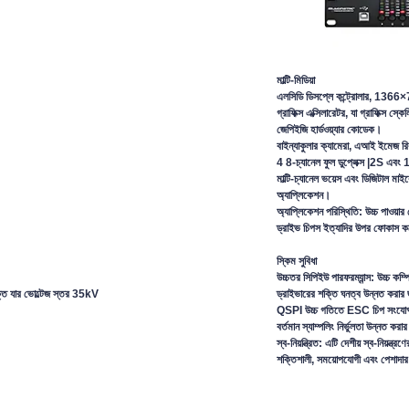
মাল্টি-মিডিয়া
এলসিডি ডিসপ্লে কন্ট্রোলার, 1366×
গ্রাফিক্স এক্সিলারেটর, যা গ্রাফিক্স
স্কেল
জেপিইজি হার্ডওয়্যার কোডেক।
বাইন্যাকুলার ক্যামেরা, এআই ইমেজ র
4 8-চ্যানেল ফুল ডুপ্লেক্স |2S এব
মাল্টি-চ্যানেল ভয়েস এবং ডিজিটাল ম
অ্যাপ্লিকেশন।
অ্যাপ্লিকেশন পরিস্থিতি: উচ্চ পাওয়ার
ড্রাইভ চিপস ইত্যাদির উপর ফোকাস 
স্কিম সুবিধা
উচ্চতর সিপিইউ পারফরম্যান্স: উচ্চ কম্প
ড্রাইভারের শক্তি ঘনত্ব উন্নত করার 
ক্ত
যার ভোল্টেজ স্তর 35kV
QSPI উচ্চ গতিতে ESC চিপ সংযোগ 
বর্তমান স্যাম্পলিং নির্ভুলতা উন্নত 
স্ব-নিয়ন্ত্রিত: এটি দেশীয় স্ব-নিয়ন্ত
শক্তিশালী, সময়োপযোগী এবং পেশাদার 