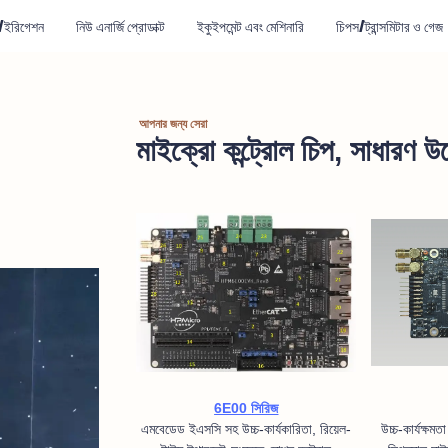
সিং/ইরিগেশন
নিউ এনার্জি প্রোডাক্ট
ইকুইপমেন্ট এবং মেশিনারি
চিপস/ট্রান্সমিটার ও গেজ
আপনার জন্য সেরা
মাইক্রো কন্ট্রোল চিপ, সাধারণ উ
6E00
সিরিজ
এমবেডেড ইএসসি সহ উচ্চ-কার্যকারিতা, রিয়েল-
উচ্চ-কার্যক্ষমত