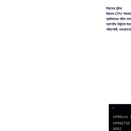
স্কিমের সুবিধা
উচ্চতর CPU পারফরম্যান
ড্রাইভারের শক্তি ঘন
স্যাম্পলিং নির্ভুলতা
শক্তিশালী, সময়োপযোগ