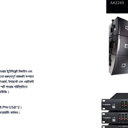
াওয়ার ইন্টেলিজেন্ট ডিভাইস এবং
ো গুরুত্বপূর্ণ কাজগুলি সম্পাদন
য়ার্ক, ইথারনেট এবং ওয়াইফাই
ার্ট পাওয়ার পরিস্থিতিতে
মনিটরিং।
 হাই-স্পিড USB*2।
য়ার্ডিং কার্যকর।