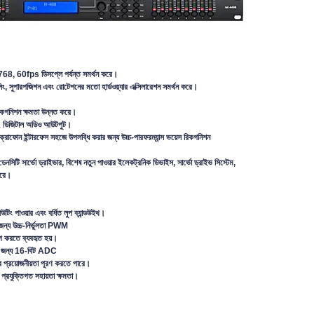
768, 60fps ডিসপ্লে পর্যন্ত সমর্থন করে।
িং, সুপারপজিশন এবং রোটেশনের মতো হার্ডওয়্যার এক্সিলারেশন সমর্থন করে।
িকগনিশন ক্ষমতা উন্নত করে।
ং 1 ডিজিটাল অডিও আউটপুট।
াইক্রোফোন ইন্টারফেস সহজে উপলব্ধি করার জন্য
উচ্চ-পারফরম্যান্স ভয়েস রিকগনিশন
 ডেনসিটি সার্ভো ড্রাইভার, বিশেষ নতুন
পাওয়ার ইলেকট্রনিক ডিভাইস, সার্ভো ড্রাইভ সিস্টেম,
করে।
িউটিং পাওয়ার এবং বর্ধিত লুপ ব্যান্ডউইথ।
জন্য উচ্চ-নির্ভুলতা PWM
করতে ব্যবহৃত হয়।
করার জন্য 16-বিট ADC
্রণের প্রয়োজনীয়তা পূরণ করতে পারে।
প্রযুক্তিগত সহায়তা ক্ষমতা।