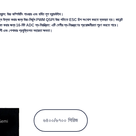
্স: উচ্চ কম্পিউটিং পাওয়ার এবং বর্ধিত লুপ ব্যান্ডউইথ।
ত্ব উন্নত করার জন্য উচ্চ-নির্ভুল PWM
QSPI উচ্চ গতিতে ESC চিপ সংযোগ করতে ব্যবহৃত হয়।
কারেন্ট
 উন্নত করার জন্য 16-বিট ADC
স্ব-নিয়ন্ত্রিত: এটি দেশীয় স্ব-নিয়ন্ত্রণের প্রয়োজনীয়তা পূরণ করতে পারে।
ী এবং পেশাদার প্রযুক্তিগত সহায়তা ক্ষমতা।
৬৪০০/৬৭০০ সিরিজ