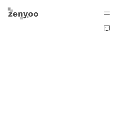
হোম
ফ্লুইড কন্ট্রোল
হার্ডওয়্যার ফিক্সিং/ইরিগেশন
নিউ এনার্জি প্রোডাক্ট
ইকুইপমেন্ট এবং মেশিনারি
চিপস/ট্রান্সমিটার ও গেজ