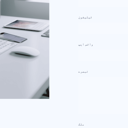
ٹیلیفون
واٹس ایپ
تبصرے
ملک