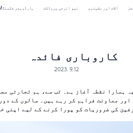
جز
آلات اور مشینری
نیو انرجی پروڈکٹ
ہارڈویئر فکسنگ/
کاروباری فائدہ
2023. 9. 12
وئے تھے، یہ ہمارا نقطہ آغاز ہے۔ تب سے، ہم تجارت
 اور معاونت فراہم کر رہے ہیں۔ سالوں کے دور
فین کی ضروریات کو پورا کرنے کے لیے اپنی خ