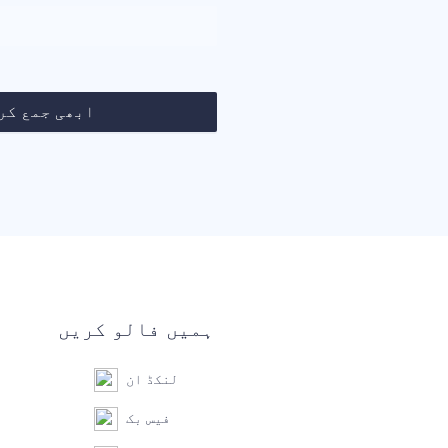
ابھی جمع کر
ہمیں فالو کریں
لنکڈ ان
فیس بک