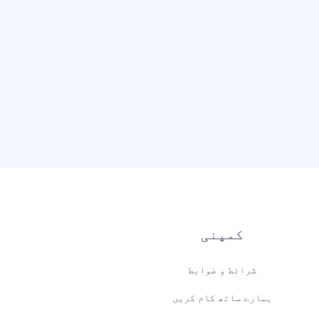
کمپنی
شرائط و ضوابط
ہمارے ساتھ کام کریں