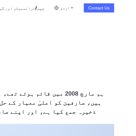
چپس/ٹرانسمیٹر اور گی
Contact Us
اردو
ہم مارچ 2008 میں قائم ہ
ہیں، صارفین کو اعلیٰ معیار کے حل
ذخیرہ جمع کیا ہے، اور اپنے صار