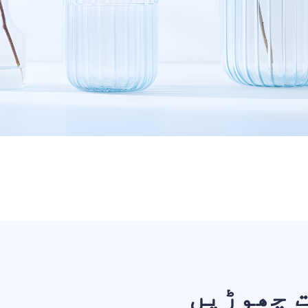
 چھوڑیں