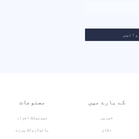
وائیں
کے بارے میں
مصنوعات
خبریں
نیومیٹک اجزاء
دکان
ہائیڈرولک پرزے