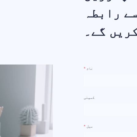
سے رابطہ
ریں گے۔
نام
کمپنی
میل