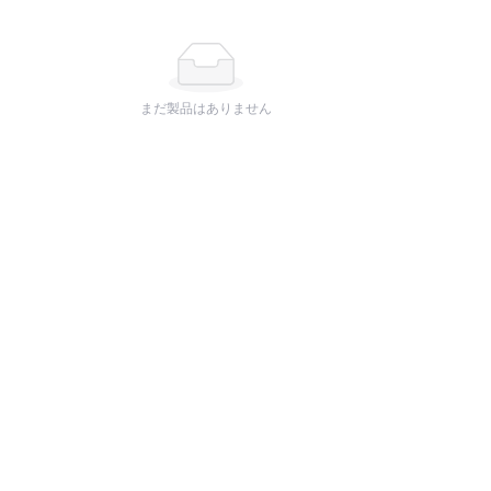
まだ製品はありません