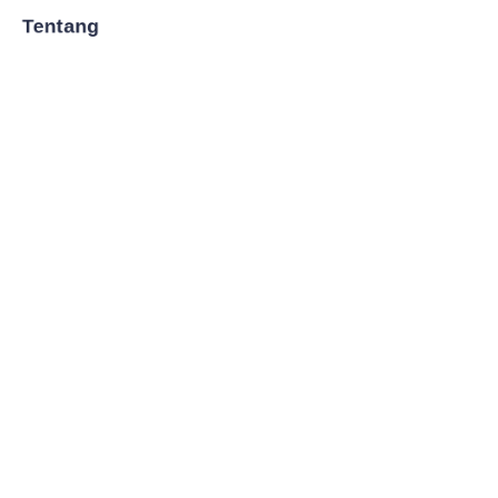
Tentang
Berita
Toko
Ikuti kami
LinkedIn
Facebook
Twitter
Copyright ©️ 2008-2026, Shanghai Zenyoo Trading Co., LTD.
All Rights Reserved.