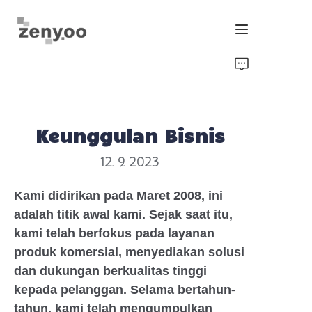
Rumah
Kontrol Fluida
Keunggulan Bisnis
Pengikat Perangkat Keras/Irigasi
12. 9. 2023
Produk Energi Baru
Kami didirikan pada Maret 2008, ini
adalah titik awal kami. Sejak saat itu,
Peralatan dan Mesin
kami telah berfokus pada layanan
produk komersial, menyediakan solusi
Chip/Pemancar & Alat Ukur
dan dukungan berkualitas tinggi
kepada pelanggan. Selama bertahun-
tahun, kami telah mengumpulkan